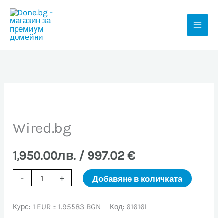
Skip
to
Mai
content
Men
Wired.bg
1,950.00
лв.
/ 997.02 €
количество
-
+
Добавяне в количката
за
Wired.bg
Курс: 1 EUR = 1.95583 BGN
Код:
616161