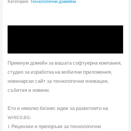
Категория:
Технологични домейни
Описание
Отзиви (0)
Премиум домейн за вашата софтуерна компания,
студио за изработка на мобилни приложения,
новинарски сайт за технологични иновации,
събития и новини.
Ето и няколко бизнес идеи за развитието на
WIRED.BG:
1. Рецензии и препоръки за технологични