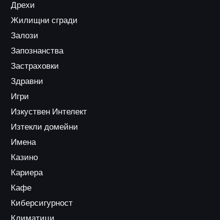
Дрехи
Жилищни сгради
Залози
Запознанства
Застраховки
Здравни
Игри
Изкуствен Интелект
Изтекли домейни
Имена
Казино
Кариера
Кафе
Киберсигурност
Климатици