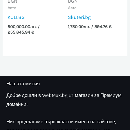
BGN
BGN
Авто
Авто
KOLI.BG
Skuteri.bg
500,000.00
лв.
/
1,750.00
лв.
/ 894.76 €
255,645.94 €
Нашата мисия
Добре дошли в WebMax.bg #1 магазин за Премиум
домейни!
Ние предлагаме първокласни имена на сайтове,