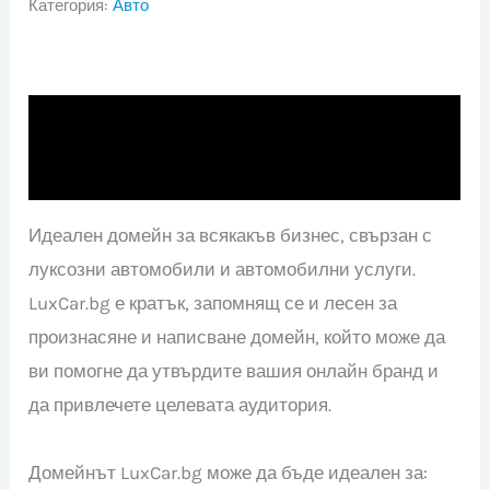
Категория:
Авто
Описание
Отзиви (0)
Идеален домейн за всякакъв бизнес, свързан с
луксозни автомобили и автомобилни услуги.
LuxCar.bg е кратък, запомнящ се и лесен за
произнасяне и написване домейн, който може да
ви помогне да утвърдите вашия онлайн бранд и
да привлечете целевата аудитория.
Домейнът LuxCar.bg може да бъде идеален за: