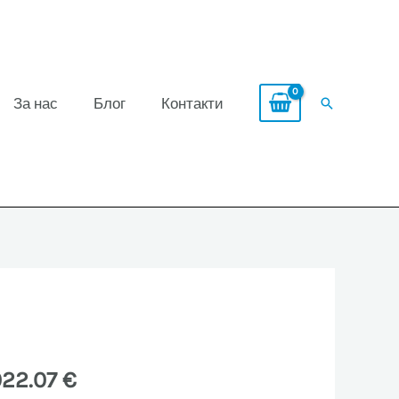
За нас
Блог
Контакти
Search
022.07 €