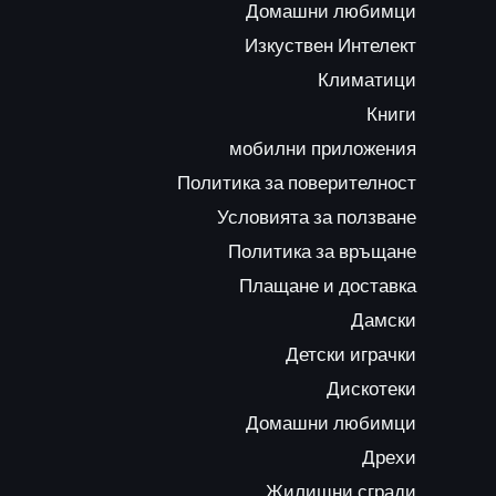
Домашни любимци
Изкуствен Интелект
Климатици
Книги
мобилни приложения
Политика за поверителност
Условията за ползване
Политика за връщане
Плащане и доставка
Дамски
Детски играчки
Дискотеки
Домашни любимци
Дрехи
Жилищни сгради