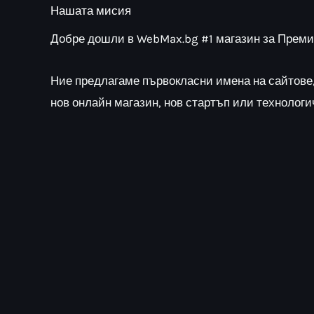
Нашата мисия
Добре дошли в WebMax.bg #1 магазин за Прем
Ние предлагаме първокласни имена на сайтове
нов онлайн магазин, нов стартъп или технологи