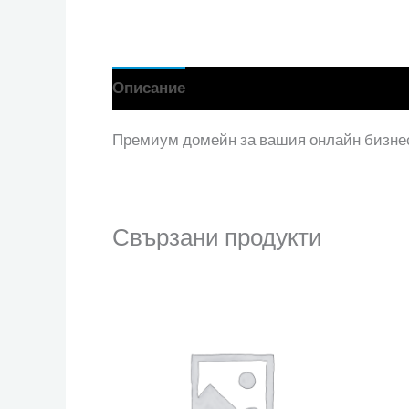
Описание
Премиум домейн за вашия онлайн бизне
Свързани продукти