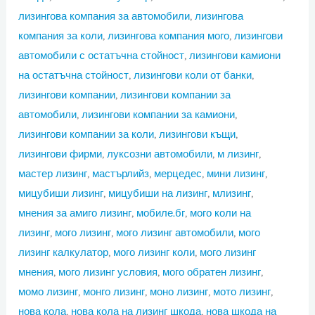
лизингова компания за автомобили
,
лизингова
компания за коли
,
лизингова компания мого
,
лизингови
автомобили с остатъчна стойност
,
лизингови камиони
на остатъчна стойност
,
лизингови коли от банки
,
лизингови компании
,
лизингови компании за
автомобили
,
лизингови компании за камиони
,
лизингови компании за коли
,
лизингови къщи
,
лизингови фирми
,
луксозни автомобили
,
м лизинг
,
мастер лизинг
,
мастърлийз
,
мерцедес
,
мини лизинг
,
мицубиши лизинг
,
мицубиши на лизинг
,
млизинг
,
мнения за амиго лизинг
,
мобиле.бг
,
мого коли на
лизинг
,
мого лизинг
,
мого лизинг автомобили
,
мого
лизинг калкулатор
,
мого лизинг коли
,
мого лизинг
мнения
,
мого лизинг условия
,
мого обратен лизинг
,
момо лизинг
,
монго лизинг
,
моно лизинг
,
мото лизинг
,
нова кола
,
нова кола на лизинг шкода
,
нова шкода на