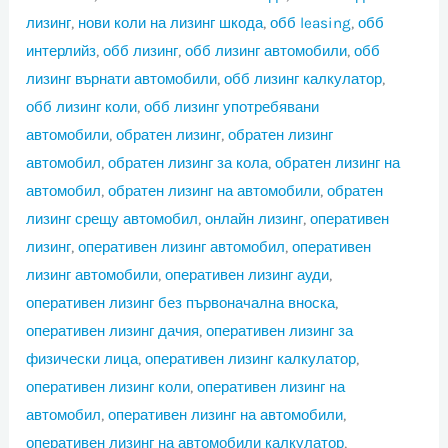
лизинг
,
нови коли на лизинг шкода
,
обб leasing
,
обб
интерлийз
,
обб лизинг
,
обб лизинг автомобили
,
обб
лизинг върнати автомобили
,
обб лизинг калкулатор
,
обб лизинг коли
,
обб лизинг употребявани
автомобили
,
обратен лизинг
,
обратен лизинг
автомобил
,
обратен лизинг за кола
,
обратен лизинг на
автомобил
,
обратен лизинг на автомобили
,
обратен
лизинг срещу автомобил
,
онлайн лизинг
,
оперативен
лизинг
,
оперативен лизинг автомобил
,
оперативен
лизинг автомобили
,
оперативен лизинг ауди
,
оперативен лизинг без първоначална вноска
,
оперативен лизинг дачия
,
оперативен лизинг за
физически лица
,
оперативен лизинг калкулатор
,
оперативен лизинг коли
,
оперативен лизинг на
автомобил
,
оперативен лизинг на автомобили
,
оперативен лизинг на автомобили калкулатор
,