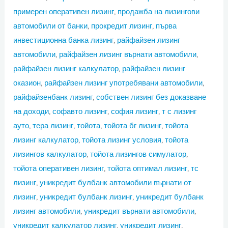
примерен оперативен лизинг
,
продажба на лизингови
автомобили от банки
,
прокредит лизинг
,
първа
инвестиционна банка лизинг
,
райфайзен лизинг
автомобили
,
райфайзен лизинг върнати автомобили
,
райфайзен лизинг калкулатор
,
райфайзен лизинг
оказион
,
райфайзен лизинг употребявани автомобили
,
райфайзенбанк лизинг
,
собствен лизинг без доказване
на доходи
,
софавто лизинг
,
софия лизинг
,
т с лизинг
ауто
,
тера лизинг
,
тойота
,
тойота бг лизинг
,
тойота
лизинг калкулатор
,
тойота лизинг условия
,
тойота
лизингов калкулатор
,
тойота лизингов симулатор
,
тойота оперативен лизинг
,
тойота оптимал лизинг
,
тс
лизинг
,
уникредит булбанк автомобили върнати от
лизинг
,
уникредит булбанк лизинг
,
уникредит булбанк
лизинг автомобили
,
уникредит върнати автомобили
,
уникредит калкулатор лизинг
,
уникредит лизинг
,