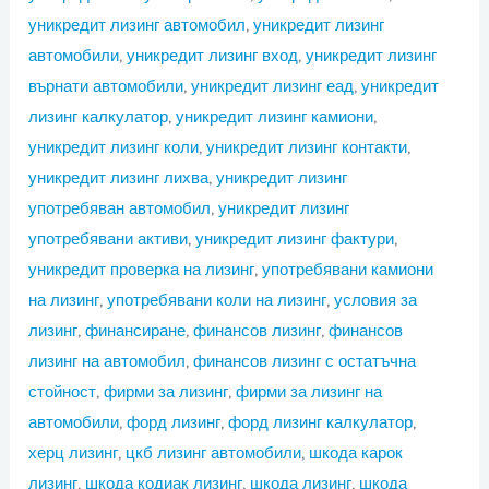
уникредит лизинг автомобил
,
уникредит лизинг
автомобили
,
уникредит лизинг вход
,
уникредит лизинг
върнати автомобили
,
уникредит лизинг еад
,
уникредит
лизинг калкулатор
,
уникредит лизинг камиони
,
уникредит лизинг коли
,
уникредит лизинг контакти
,
уникредит лизинг лихва
,
уникредит лизинг
употребяван автомобил
,
уникредит лизинг
употребявани активи
,
уникредит лизинг фактури
,
уникредит проверка на лизинг
,
употребявани камиони
на лизинг
,
употребявани коли на лизинг
,
условия за
лизинг
,
финансиране
,
финансов лизинг
,
финансов
лизинг на автомобил
,
финансов лизинг с остатъчна
стойност
,
фирми за лизинг
,
фирми за лизинг на
автомобили
,
форд лизинг
,
форд лизинг калкулатор
,
херц лизинг
,
цкб лизинг автомобили
,
шкода карок
лизинг
,
шкода кодиак лизинг
,
шкода лизинг
,
шкода