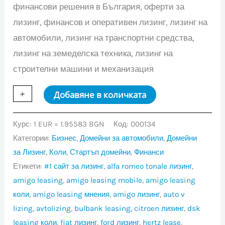
финансови решения в България, оферти за
лизинг, финансов и оперативен лизинг, лизинг на
автомобили, лизинг на транспортни средства,
лизинг на земеделска техника, лизинг на
строителни машини и механизация
количество
+
-
Добавяне в количката
за
Lizing.bg
Курс: 1 EUR = 1.95583 BGN
Код:
000134
Категории:
Бизнес
,
Домейни за автомобили
,
Домейни
за Лизинг
,
Коли
,
Стартъп домейни
,
Финанси
Етикети:
#1 сайт за лизинг
,
alfa romeo tonale лизинг
,
amigo leasing
,
amigo leasing mobile
,
amigo leasing
коли
,
amigo leasing мнения
,
amigo лизинг
,
auto v
lizing
,
avtolizing
,
bulbank leasing
,
citroen лизинг
,
dsk
leasing коли
,
fiat лизинг
,
ford лизинг
,
hertz lease
,