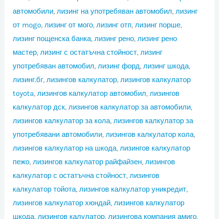
автомобили
,
лизинг на употребяван автомобил
,
лизинг
от mogo
,
лизинг от мого
,
лизинг отп
,
лизинг порше
,
лизинг пощенска банка
,
лизинг рено
,
лизинг рено
мастер
,
лизинг с остатъчна стойност
,
лизинг
употребяван автомобил
,
лизинг форд
,
лизинг шкода
,
лизинг.бг
,
лизингов калкулатор
,
лизингов калкулатор
toyota
,
лизингов калкулатор автомобил
,
лизингов
калкулатор дск
,
лизингов калкулатор за автомобили
,
лизингов калкулатор за кола
,
лизингов калкулатор за
употребявани автомобили
,
лизингов калкулатор кола
,
лизингов калкулатор на шкода
,
лизингов калкулатор
пежо
,
лизингов калкулатор райфайзен
,
лизингов
калкулатор с остатъчна стойност
,
лизингов
калкулатор тойота
,
лизингов калкулатор уникредит
,
лизингов калкулатор хюндай
,
лизингов калкулатор
шкода
,
лизингов калулатор
,
лизингова компания амиго
,