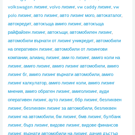
volkswagen лизинг
,
volvo лизинг
,
vw caddy лизинг
,
vw
polo лизинг
,
авто лизинг
,
авто лизинг мого
,
автокаталог
,
автокредит
,
автокъща амиго лизинг
,
автокъща
райфайзен лизинг
,
автокъщи
,
автомобилен лизинг
,
автомобили върнати от лизинг уникредит
,
автомобили
на оперативен лизинг
,
автомобили от лизингови
компании
,
алианц лизинг
,
ами го лизинг
,
амиго коли на
лизинг
,
амиго лизинг
,
амиго лизинг автомобили
,
амиго
лизинг бг
,
амиго лизинг върнати автомобили
,
амиго
лизинг калкулатор
,
амиго лизинг коли
,
амиго лизинг
мнения
,
амиго обратен лизинг
,
амиголизинг
,
ауди
оперативен лизинг
,
ауто лизинг
,
ббр лизинг
,
безлихвен
лизинг
,
безлихвен лизинг за автомобили
,
безлихвен
лизинг на автомобили
,
бм лизинг
,
бмв лизинг
,
булбанк
лизинг
,
бърз лизинг
,
видове лизинг
,
видове финансов
лизинг
,
върнати автомобили на лизинг
,
дачия дъстър