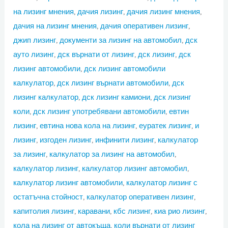
на лизинг мнения
,
дачия лизинг
,
дачия лизинг мнения
,
дачия на лизинг мнения
,
дачия оперативен лизинг
,
джип лизинг
,
документи за лизинг на автомобил
,
дск
ауто лизинг
,
дск върнати от лизинг
,
дск лизинг
,
дск
лизинг автомобили
,
дск лизинг автомобили
калкулатор
,
дск лизинг върнати автомобили
,
дск
лизинг калкулатор
,
дск лизинг камиони
,
дск лизинг
коли
,
дск лизинг употребявани автомобили
,
евтин
лизинг
,
евтина нова кола на лизинг
,
еуратек лизинг
,
и
лизинг
,
изгоден лизинг
,
инфинити лизинг
,
калкулатор
за лизинг
,
калкулатор за лизинг на автомобил
,
калкулатор лизинг
,
калкулатор лизинг автомобил
,
калкулатор лизинг автомобили
,
калкулатор лизинг с
остатъчна стойност
,
калкулатор оперативен лизинг
,
капитолия лизинг
,
каравани
,
кбс лизинг
,
киа рио лизинг
,
кола на лизинг от автокъща
,
коли върнати от лизинг