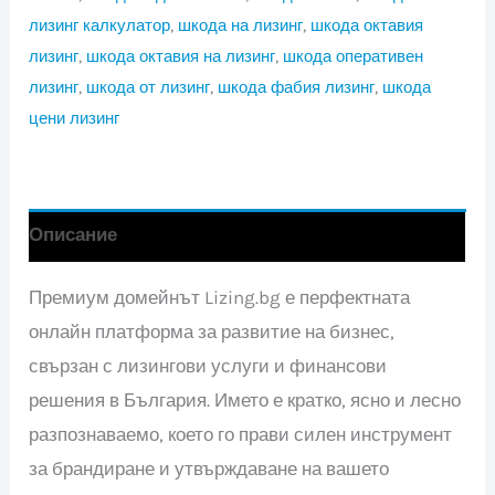
лизинг калкулатор
,
шкода на лизинг
,
шкода октавия
лизинг
,
шкода октавия на лизинг
,
шкода оперативен
лизинг
,
шкода от лизинг
,
шкода фабия лизинг
,
шкода
цени лизинг
Описание
Премиум домейнът Lizing.bg е перфектната
онлайн платформа за развитие на бизнес,
свързан с лизингови услуги и финансови
решения в България. Името е кратко, ясно и лесно
разпознаваемо, което го прави силен инструмент
за брандиране и утвърждаване на вашето