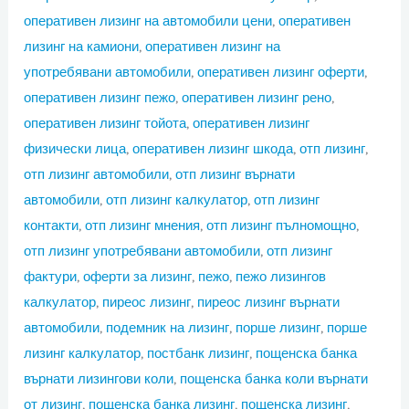
оперативен лизинг на автомобили цени
,
оперативен
лизинг на камиони
,
оперативен лизинг на
употребявани автомобили
,
оперативен лизинг оферти
,
оперативен лизинг пежо
,
оперативен лизинг рено
,
оперативен лизинг тойота
,
оперативен лизинг
физически лица
,
оперативен лизинг шкода
,
отп лизинг
,
отп лизинг автомобили
,
отп лизинг върнати
автомобили
,
отп лизинг калкулатор
,
отп лизинг
контакти
,
отп лизинг мнения
,
отп лизинг пълномощно
,
отп лизинг употребявани автомобили
,
отп лизинг
фактури
,
оферти за лизинг
,
пежо
,
пежо лизингов
калкулатор
,
пиреос лизинг
,
пиреос лизинг върнати
автомобили
,
подемник на лизинг
,
порше лизинг
,
порше
лизинг калкулатор
,
постбанк лизинг
,
пощенска банка
върнати лизингови коли
,
пощенска банка коли върнати
от лизинг
,
пощенска банка лизинг
,
пощенска лизинг
,