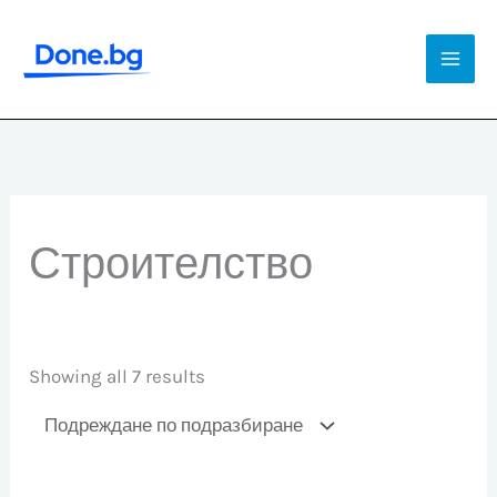
Skip
to
Mai
content
Men
Строителство
Showing all 7 results