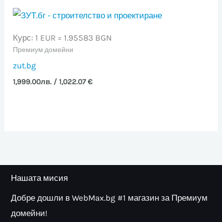
Курс: 1 EUR = 1.95583 BGN
Премиум домейни
zut.bg
1,999.00
лв.
/ 1,022.07 €
Нашата мисия
Добре дошли в WebMax.bg #1 магазин за Премиум
домейни!