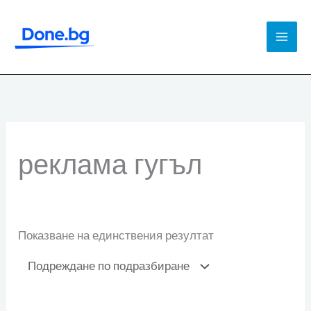
Skip
to
Mai
content
Men
реклама гугъл
Показване на единствения резултат