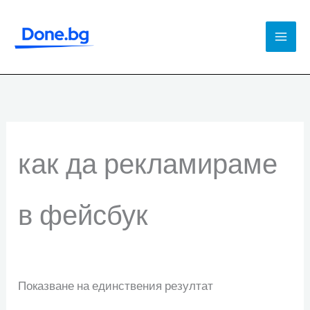
Skip
to
Mai
content
Men
как да рекламираме
в фейсбук
Показване на единствения резултат