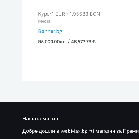
Курс: 1 EUR = 1.95583 BGN
Media
Banner.bg
95,000.00
лв.
/ 48,572.73 €
Нашата мисия
Добре дошли в WebMax.bg #1 магазин за Прем