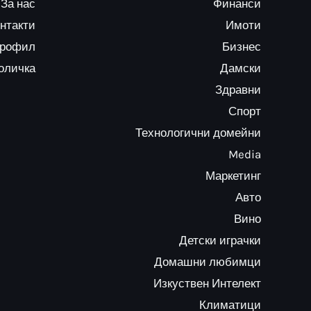
За нас
Финанси
нтакти
Имоти
профил
Бизнес
оличка
Дамски
Здравни
Спорт
Технологични домейни
Media
Маркетинг
Авто
Вино
Детски играчки
Домашни любимци
Изкуствен Интелект
Климатици