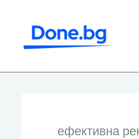
Skip
to
content
ефективна ре